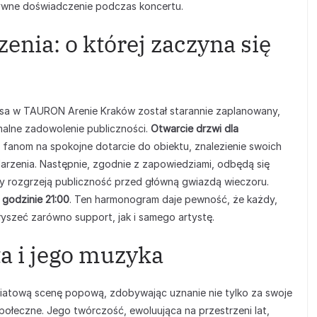
luzywne doświadczenie podczas koncertu.
ia: o której zaczyna się
a w TAURON Arenie Kraków został starannie zaplanowany,
malne zadowolenie publiczności.
Otwarcie drzwi dla
o fanom na spokojne dotarcie do obiektu, znalezienie swoich
darzenia. Następnie, zgodnie z zapowiedziami, odbędą się
zy rozgrzeją publiczność przed główną gwiazdą wieczoru.
godzinie 21:00
. Ten harmonogram daje pewność, że każdy,
łyszeć zarówno support, jak i samego artystę.
a i jego muzyka
iatową scenę popową, zdobywając uznanie nie tylko za swoje
ołeczne. Jego twórczość, ewoluująca na przestrzeni lat,