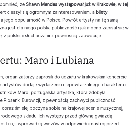
pomnieć, że
Shawn Mendes występował już w Krakowie, w tej
ert cieszył się ogromnym zainteresowaniem, a
bilety
za jego popularność w Polsce. Powrót artysty na tę samą
na jest dla niego polska publiczność i jak mocno zapisał się w
nej z polskimi słuchaczami z pewnością zaowocuje
ertu: Maro i Lubiana
, organizatorzy zaprosili do udziału w krakowskim koncercie
h artystów dodaje wydarzeniu niepowtarzalnego charakteru i
tników. Maro, portugalska artystka, która zdobyła
e Piosenki Eurowizji, z pewnością zachwyci publiczność
a coraz śmielej poczyna sobie na krajowej scenie muzycznej,
arodowego składu. Ich występy przed główną gwiazdą
mosferę i wprowadzą widzów w odpowiedni nastrój przed