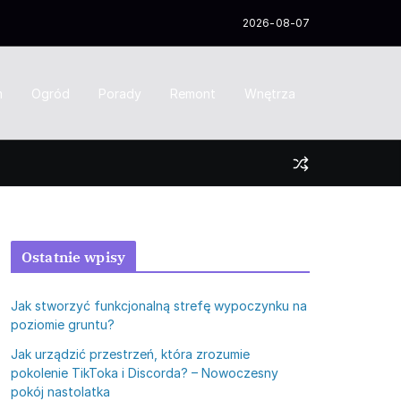
2026-08-07
m
Ogród
Porady
Remont
Wnętrza
Ostatnie wpisy
Jak stworzyć funkcjonalną strefę wypoczynku na
poziomie gruntu?
Jak urządzić przestrzeń, która zrozumie
pokolenie TikToka i Discorda? – Nowoczesny
pokój nastolatka