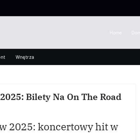
Home
Do
nt
Wnętrza
025: Bilety Na On The Road
 2025: koncertowy hit w