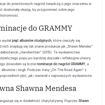
nacje do prestiżowych nagród świadczą o jego znaczeniu w
st doskonałą okazją, by przypomnieć sobie jego
chstronność.
ominacje do GRAMMY
e wydał
pięć albumów studyjnych
, które cieszyły się
nich znajdują się tak znane produkcje jak „Shawn Mendes”
az debiutancki „Handwritten” (2015). Te wydawnictwa
zieńczego popu po bardziej dojrzałe i refleksyjne utwory.
zego dowodem są liczne
nominacje do nagród GRAMMY
, a
albumów i singli. Podczas trasy „On The Road Again” z
oprzednich płyt, jak i materiał z najnowszych wydawnictw.
tywna Shawna Mendesa
ngażuje się w działalność charytatywną. Poprzez
Shawn