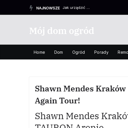
Przejdź
Jak urządzić przestrzeń, która zrozumie pokolenie TikTok...
NAJNOWSZE
do
treści
Mój dom ogród
Home
Dom
Ogród
Porady
Remo
Shawn Mendes Kraków 2
Again Tour!
Shawn Mendes Kraków
TAURON Arenie