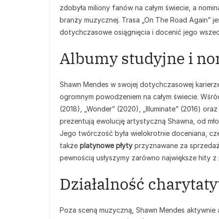
zdobyła miliony fanów na całym świecie, a nomi
branży muzycznej. Trasa „On The Road Again” je
dotychczasowe osiągnięcia i docenić jego wsze
Albumy studyjne i n
Shawn Mendes w swojej dotychczasowej karierz
ogromnym powodzeniem na całym świecie. Wśród 
(2018), „Wonder” (2020), „Illuminate” (2016) or
prezentują ewolucję artystyczną Shawna, od młod
Jego twórczość była wielokrotnie doceniana, c
także
platynowe płyty
przyznawane za sprzedaż 
pewnością usłyszymy zarówno największe hity z p
Działalność charyta
Poza sceną muzyczną, Shawn Mendes aktywnie a