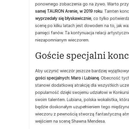
ponownego zobaczenia go na żywo. Warto przy
samej TAURON Arenie, w 2019 roku
. Tamten konc
wyprzedały się błyskawicznie
, co tylko potwierd
scenę po kilku latach jest dowodem na to, jak waż
pamięci fanów. Ta kontynuacja relacji artystycz
niezapomnianym wieczorem.
Goście specjalni konc
Aby uczynić wieczór jeszcze bardziej wyjątkowym
gości specjalnych: Maro i Lubianę
. Obecność tyc
stanowi dodatkową atrakcję dla wszystkich uczes
popularność dzięki swojemu udziałowi w Konkursi
swoim talentem. Lubiana, polska wokalistka, któr
będzie doskonałym uzupełnieniem tego międzyn
wieczoru z pewnością stworzą fantastyczną at
wejściem na scenę Shawna Mendesa.