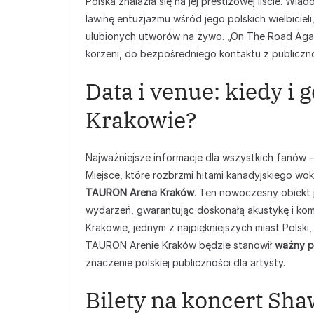
Polska znalazła się na jej prestiżowej liście. 
lawinę entuzjazmu wśród jego polskich wielbiciel
ulubionych utworów na żywo. „On The Road Again
korzeni, do bezpośredniego kontaktu z publicznoś
Data i venue: kiedy i
Krakowie?
Najważniejsze informacje dla wszystkich fanów 
Miejsce, które rozbrzmi hitami kanadyjskiego wok
TAURON Arena Kraków
. Ten nowoczesny obiekt 
wydarzeń, gwarantując doskonałą akustykę i komf
Krakowie, jednym z najpiękniejszych miast Polsk
TAURON Arenie Kraków będzie stanowił
ważny pu
znaczenie polskiej publiczności dla artysty.
Bilety na koncert S