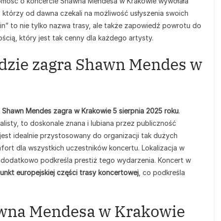
Wiadomość o koncercie Shawna Mendesa w Krakowie wywołała
i, którzy od dawna czekali na możliwość usłyszenia swoich
” to nie tylko nazwa trasy, ale także zapowiedź powrotu do
cią, który jest tak cenny dla każdego artysty.
 gdzie zagra Shawn Mendes w
–
Shawn Mendes zagra w Krakowie 5 sierpnia 2025 roku
.
alisty, to doskonale znana i lubiana przez publiczność
jest idealnie przystosowany do organizacji tak dużych
ort dla wszystkich uczestników koncertu. Lokalizacja w
i, dodatkowo podkreśla prestiż tego wydarzenia. Koncert w
nkt europejskiej części trasy koncertowej
, co podkreśla
hawna Mendesa w Krakowie