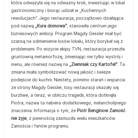
która odważyła się na odważny krok, inwestując w lokal
gastronomiczny i biorąc udział w „Kuchennych
rewolucjach”. Jego restauracja, początkowo działająca
pod nazwą
„Kura domowa”
, stanowiła centrum jego
biznesowych ambicji. Program Magdy Gessler miał być
szansą na odmienienie losów lokalu, który borykał się z
problemami. Po wizycie ekipy TVN, restauracja przeszła
gruntowną metamorfozę, zmieniając nie tylko wystrój i
menu, ale również nazwę na
„Ziemniak czy Kartofel”
. Ta
zmiana miała symbolizować nową jakość i świeże
podejście do kuchni. Niestety, pomimo starań i wsparcia
ze strony Magdy Gessler, losy restauracji okazały się
burzliwe, a teraz, w obliczu tragedii, która dotknęła
Piotra, nazwa ta nabiera dodatkowego, melancholijnego
znaczenia. Informacja o tym, że
Piotr Benginow Zamość
nie żyje
, z pewnością zasmuciła wielu mieszkańców
Zamościa i fanów programu.