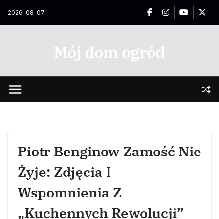
Przejdź
2026-08-07
do
treści
Mój dom ogród
Piotr Benginow Zamość Nie
Żyje: Zdjęcia I
Wspomnienia Z
„Kuchennych Rewolucji”