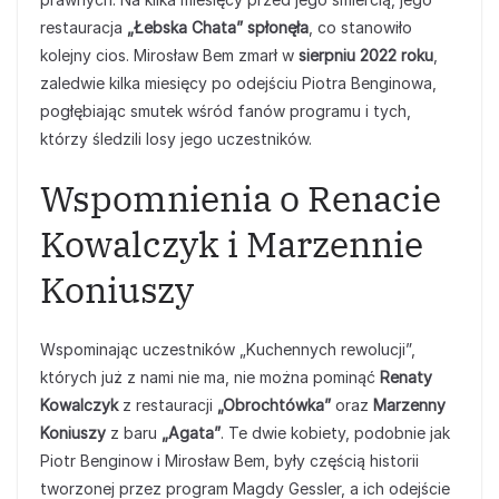
restauracja
„Łebska Chata” spłonęła
, co stanowiło
kolejny cios. Mirosław Bem zmarł w
sierpniu 2022 roku
,
zaledwie kilka miesięcy po odejściu Piotra Benginowa,
pogłębiając smutek wśród fanów programu i tych,
którzy śledzili losy jego uczestników.
Wspomnienia o Renacie
Kowalczyk i Marzennie
Koniuszy
Wspominając uczestników „Kuchennych rewolucji”,
których już z nami nie ma, nie można pominąć
Renaty
Kowalczyk
z restauracji
„Obrochtówka”
oraz
Marzenny
Koniuszy
z baru
„Agata”
. Te dwie kobiety, podobnie jak
Piotr Benginow i Mirosław Bem, były częścią historii
tworzonej przez program Magdy Gessler, a ich odejście