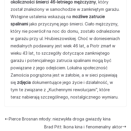
okoliczności śmierci 46-letniego mężczyzny
, który
został znaleziony w samochodzie w zamkniętym garażu.
Wstępne ustalenia wskazują na
możliwe zatrucie
spalinami
jako przyczynę jego śmierci. Ciało mężczyzny,
który nie powrócił na noc do domu, zostało odnalezione
w garażu przy ul. Hrubieszowskiej. Choć w doniesieniach
medialnych podawany jest wiek 46 lat, a Piotr zmarł w
wieku 43 lat, to szczegóły dotyczące zamkniętego
garażu i potencjalnego zatrucia spalinami mogą być
powiązane z jego odejściem. Lokalna społeczność
Zamościa pogrążona jest w żałobie, a w sieci pojawiają
się
zdjęcia
dokumentujące jego życie i działalność, w
tym te związane z „Kuchennymi rewolucjami”, które
teraz nabierają szczególnego, nostalgicznego wymiaru.
Pierce Brosnan młody: niezwykła droga gwiazdy kina
Brad Pitt: Ikona kina i fenomenalny aktor