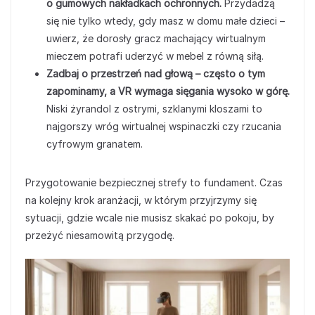
o gumowych nakładkach ochronnych.
Przydadzą
się nie tylko wtedy, gdy masz w domu małe dzieci –
uwierz, że dorosły gracz machający wirtualnym
mieczem potrafi uderzyć w mebel z równą siłą.
Zadbaj o przestrzeń nad głową – często o tym
zapominamy, a VR wymaga sięgania wysoko w górę.
Niski żyrandol z ostrymi, szklanymi kloszami to
najgorszy wróg wirtualnej wspinaczki czy rzucania
cyfrowym granatem.
Przygotowanie bezpiecznej strefy to fundament. Czas
na kolejny krok aranżacji, w którym przyjrzymy się
sytuacji, gdzie wcale nie musisz skakać po pokoju, by
przeżyć niesamowitą przygodę.