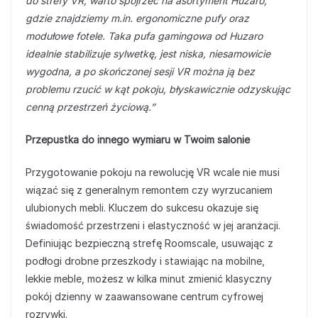
do strefy VR, warto spojrzeć na asortyment Huzaro,
gdzie znajdziemy m.in. ergonomiczne pufy oraz
modułowe fotele. Taka pufa gamingowa od Huzaro
idealnie stabilizuje sylwetkę, jest niska, niesamowicie
wygodna, a po skończonej sesji VR można ją bez
problemu rzucić w kąt pokoju, błyskawicznie odzyskując
cenną przestrzeń życiową.”
Przepustka do innego wymiaru w Twoim salonie
Przygotowanie pokoju na rewolucję VR wcale nie musi
wiązać się z generalnym remontem czy wyrzucaniem
ulubionych mebli. Kluczem do sukcesu okazuje się
świadomość przestrzeni i elastyczność w jej aranżacji.
Definiując bezpieczną strefę Roomscale, usuwając z
podłogi drobne przeszkody i stawiając na mobilne,
lekkie meble, możesz w kilka minut zmienić klasyczny
pokój dzienny w zaawansowane centrum cyfrowej
rozrywki.