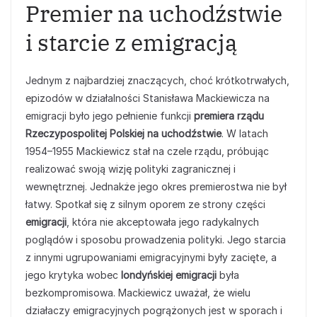
Premier na uchodźstwie
i starcie z emigracją
Jednym z najbardziej znaczących, choć krótkotrwałych,
epizodów w działalności Stanisława Mackiewicza na
emigracji było jego pełnienie funkcji
premiera rządu
Rzeczypospolitej Polskiej na uchodźstwie
. W latach
1954–1955 Mackiewicz stał na czele rządu, próbując
realizować swoją wizję polityki zagranicznej i
wewnętrznej. Jednakże jego okres premierostwa nie był
łatwy. Spotkał się z silnym oporem ze strony części
emigracji
, która nie akceptowała jego radykalnych
poglądów i sposobu prowadzenia polityki. Jego starcia
z innymi ugrupowaniami emigracyjnymi były zacięte, a
jego krytyka wobec
londyńskiej emigracji
była
bezkompromisowa. Mackiewicz uważał, że wielu
działaczy emigracyjnych pogrążonych jest w sporach i