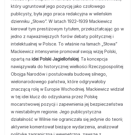
który ugruntował jego pozycję jako czołowego
publicysty, była jego praca redakcyjna w wileńskim
dzienniku „Słowo”. W latach 1922–1939 Mackiewicz
kierował tym prestiżowym tytułem, przekształcając go w
jedno z najważniejszych forów debaty politycznej i
intelektualnej w Polsce. To właśnie na łamach „Słowa”
Mackiewicz intensywnie promował swoją wizję Polski,
opartą na
idei Polski Jagiellońskiej
. Ta koncepcja
nawiązywała do historycznej wielkości Rzeczypospolitej
Obojga Narodów i postulowała budowę silnego,
wielonarodowego państwa, które odgrywałoby
znaczącą rolę w Europie Wschodniej. Mackiewicz widział
w tej idei klucz do odzyskania przez Polskę
mocarstwowej pozycji i zapewnienia jej bezpieczeństwa
w niestabilnym regionie. Jego publicystyczna
działalność w Wilnie nie ograniczała się jedynie do teorii;
aktywnie komentował bieżące wydarzenia, analizował
politykę zagraniczną i wewnętrzną, zawsze z