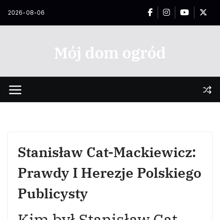
Przejdź
2026-08-06
do
treści
Mój dom ogród
Stanisław Cat-Mackiewicz:
Prawdy I Herezje Polskiego
Publicysty
Kim był Stanisław Cat-