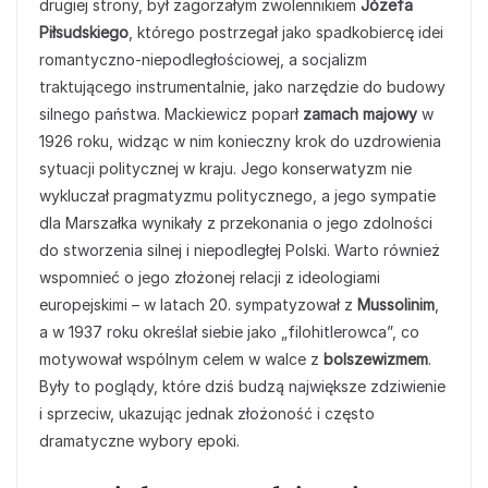
drugiej strony, był zagorzałym zwolennikiem
Józefa
Piłsudskiego
, którego postrzegał jako spadkobiercę idei
romantyczno-niepodległościowej, a socjalizm
traktującego instrumentalnie, jako narzędzie do budowy
silnego państwa. Mackiewicz poparł
zamach majowy
w
1926 roku, widząc w nim konieczny krok do uzdrowienia
sytuacji politycznej w kraju. Jego konserwatyzm nie
wykluczał pragmatyzmu politycznego, a jego sympatie
dla Marszałka wynikały z przekonania o jego zdolności
do stworzenia silnej i niepodległej Polski. Warto również
wspomnieć o jego złożonej relacji z ideologiami
europejskimi – w latach 20. sympatyzował z
Mussolinim
,
a w 1937 roku określał siebie jako „filohitlerowca”, co
motywował wspólnym celem w walce z
bolszewizmem
.
Były to poglądy, które dziś budzą największe zdziwienie
i sprzeciw, ukazując jednak złożoność i często
dramatyczne wybory epoki.