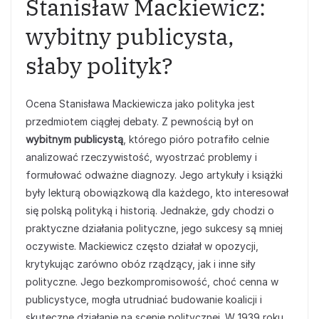
Stanisław Mackiewicz:
wybitny publicysta,
słaby polityk?
Ocena Stanisława Mackiewicza jako polityka jest
przedmiotem ciągłej debaty. Z pewnością był on
wybitnym publicystą
, którego pióro potrafiło celnie
analizować rzeczywistość, wyostrzać problemy i
formułować odważne diagnozy. Jego artykuły i książki
były lekturą obowiązkową dla każdego, kto interesował
się polską polityką i historią. Jednakże, gdy chodzi o
praktyczne działania polityczne, jego sukcesy są mniej
oczywiste. Mackiewicz często działał w opozycji,
krytykując zarówno obóz rządzący, jak i inne siły
polityczne. Jego bezkompromisowość, choć cenna w
publicystyce, mogła utrudniać budowanie koalicji i
skuteczne działanie na scenie politycznej. W 1939 roku,