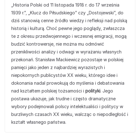
„Historia Polski od 11 listopada 1918 r. do 17 września
1939 r.”, „Klucz do Piłsudskiego” czy „Dostojewski”, do
dziś stanowią cenne źródło wiedzy i refleksji nad polską
historią i kulturą. Choć pewne jego poglądy, zwłaszcza
te z okresu przedwojennego i wczesnej emigracji, mogą
budzić kontrowersje, nie można mu odmówić
przenikliwości analizy i odwagi w wyrażaniu własnych
przekonań. Stanisław Mackiewicz pozostaje w polskiej
pamięci jako jeden z najbardziej wyrazistych i
niepokornych publicystów XX wieku, którego idee i
dokonania nadal prowokują do myślenia i debatowania
nad kształtem polskiej tożsamości i
polityki
. Jego
postawa ukazuje, jak trudne i często dramatyczne
wybory podejmowali polscy intelektualiści i politycy w
burzliwych czasach XX wieku, walcząc o niepodległość i
kształt własnego państwa.