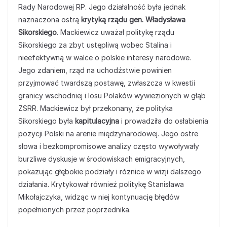
Rady Narodowej RP. Jego działalność była jednak
naznaczona ostrą
krytyką rządu gen. Władysława
Sikorskiego
. Mackiewicz uważał politykę rządu
Sikorskiego za zbyt ustępliwą wobec Stalina i
nieefektywną w walce o polskie interesy narodowe.
Jego zdaniem, rząd na uchodźstwie powinien
przyjmować twardszą postawę, zwłaszcza w kwestii
granicy wschodniej i losu Polaków wywiezionych w głąb
ZSRR. Mackiewicz był przekonany, że polityka
Sikorskiego była
kapitulacyjna
i prowadziła do osłabienia
pozycji Polski na arenie międzynarodowej. Jego ostre
słowa i bezkompromisowe analizy często wywoływały
burzliwe dyskusje w środowiskach emigracyjnych,
pokazując głębokie podziały i różnice w wizji dalszego
działania. Krytykował również politykę Stanisława
Mikołajczyka, widząc w niej kontynuację błędów
popełnionych przez poprzednika.