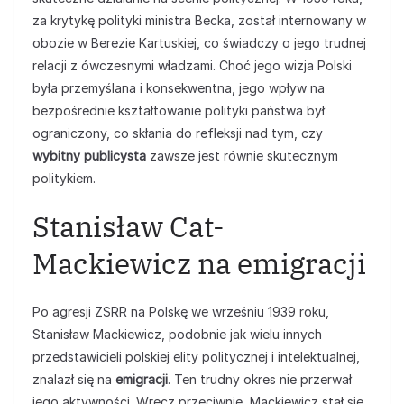
za krytykę polityki ministra Becka, został internowany w
obozie w Berezie Kartuskiej, co świadczy o jego trudnej
relacji z ówczesnymi władzami. Choć jego wizja Polski
była przemyślana i konsekwentna, jego wpływ na
bezpośrednie kształtowanie polityki państwa był
ograniczony, co skłania do refleksji nad tym, czy
wybitny publicysta
zawsze jest równie skutecznym
politykiem.
Stanisław Cat-
Mackiewicz na emigracji
Po agresji ZSRR na Polskę we wrześniu 1939 roku,
Stanisław Mackiewicz, podobnie jak wielu innych
przedstawicieli polskiej elity politycznej i intelektualnej,
znalazł się na
emigracji
. Ten trudny okres nie przerwał
jego aktywności. Wręcz przeciwnie, Mackiewicz stał się