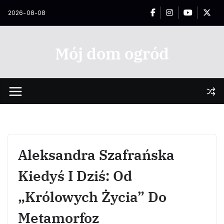
Przejdź
2026-08-08
do
treści
Mój dom ogród
Aleksandra Szafrańska
Kiedyś I Dziś: Od
„Królowych Życia” Do
Metamorfoz