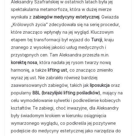
Aleksandry Szafrańskiej w ostatnich latach była jej
spektakularna metamorfoza, która w dużej mierze
wynikała z
zabiegów medycyny estetycznej
. Gwiazda
„Królowych życia” zdecydowała się na serię procedur,
które znacząco wpłynęły na jej wygląd. Kluczowym
etapem tej transformacji był wyjazd do
Turcji
, kraju
znanego z wysokiej jakości usług medycznych i
przystępnych cen. Tam Aleksandra przeszła m.in.
korektę nosa
, która nadała jej rysom twarzy nową
harmonię, a także
lifting ust
, co znacząco zmieniło
wyraz jej ust. Nie zabrakło również bardziej
zaawansowanych zabiegów, takich jak
liposukcja
oraz
popularny
BBL (brazylijski lifting pośladków)
, mający na
celu wymodelowanie sylwetki i podkreślenie kobiecych
kształtów. Te zabiegi, choć inwazyjne, dla Aleksandry
były świadomym krokiem w kierunku osiągnięcia
wymarzonego wyglądu, co podkreśla jej pozytywne
podejście do medycyny estetycznej jako narzędzia do