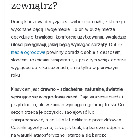
zewnątrz?
Drugą kluczową decyzją jest wybór materiału, z którego
wykonane będą Twoje meble. To on w dużej mierze
decyduje o
trwałości, komforcie użytkowania, wyglądzie
i ilości pielęgnacji, jakiej będą wymagać sprzęty
. Dobre
meble ogrodowe
powinny poradzić sobie z deszczem,
słońcem, różnicami temperatur, a przy tym wciąż dobrze
wyglądać po kilku sezonach, a nie tylko w pierwszym
roku.
Klasykiem jest
drewno – szlachetne, naturalne, świetnie
wpisujące się w ogrodową zieleń
. Daje wrażenie ciepła i
przytulności, ale w zamian wymaga regularnej troski. Co
sezon trzeba je oczyścić, zaolejować lub
zaimpregnować, a co kilka lat delikatnie przeszlifować.
Gatunki egzotyczne, takie jak teak, są bardziej odporne
na warunki atmosferyczne i starzeją się bardzo