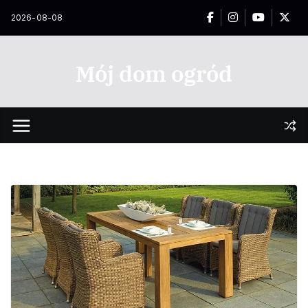
Przejdź
2026-08-08
do
treści
Mój dom ogród